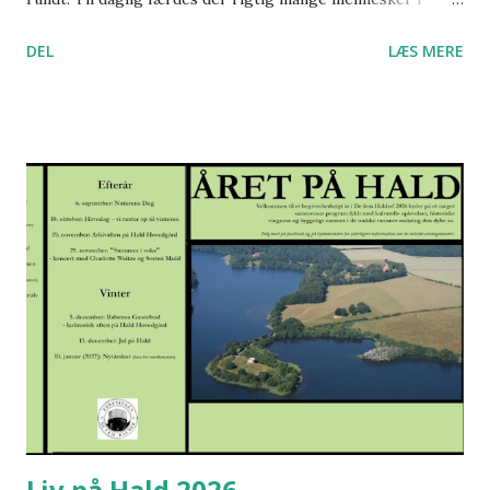
området; lokale, turister, børn og voksne. Foreningen De
DEL
LÆS MERE
fem Halder er stiftet i 2010 og har siden da fungeret som
bindeled mellem alle, der bruger stedet. Støtte til
aktiviteter Vil du eller din forening være med til at skabe
mere liv i området? Har du en god idé, som vi kan støtte
økonomisk eller praktisk? Så skriv til foreningen på
foreningendefemhalder@gmail.com. Foreningen støtter
offentlige aktiviteter og arrangementer indenfor følgende
temaer: KULTURLIV & UDELIV Eksempler på UDELIV:
Naturture, fugleture, guidede vandreture, mad på bål,
plantefarvning Eksempler på KULTURLIV: Koncerter,
oplæsninger, foredrag, dans, teater, historiske vandringer
Hvem kan søge? Der er ingen særlige krav til ansøger, men
vi modtager gerne ansøgninger, der henvend...
Liv på Hald 2026