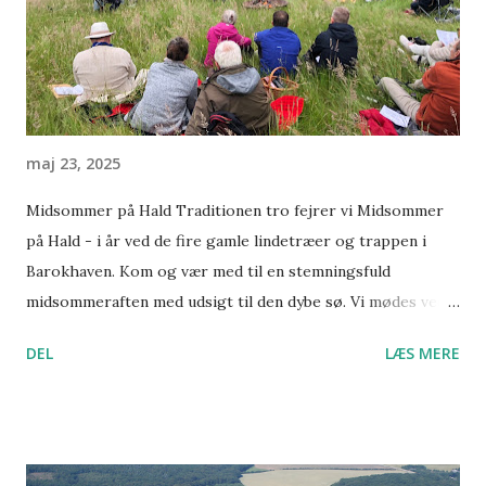
maj 23, 2025
Midsommer på Hald Traditionen tro fejrer vi Midsommer
på Hald - i år ved de fire gamle lindetræer og trappen i
Barokhaven. Kom og vær med til en stemningsfuld
midsommeraften med udsigt til den dybe sø. Vi mødes ved
de fire gamle lindetræer i bunden af parken. Tilmelding
DEL
LÆS MERE
ikke nødvendig. Søndag d. 21. juni - 19:00-20:30
Program: 19.00-19.30 Koret Vocalia fylder haven med
smukke toner og inviterer til fællessang, så alle kan være
med. 19.30-20.00 Oplæg v/ Poul Harald Christensen,
formand, arrangør og formidler af Hald Ege Samlingen,