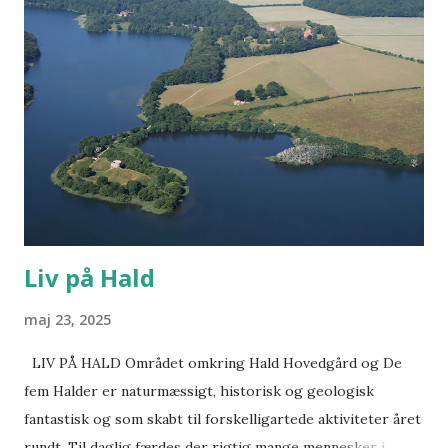
som deler ud af sin kulturhistoriske viden om området.
20.00–20.30 Vi tænder bål i bålfadet og naturskoleleder
inviterer på en kortere vandring ud i naturen omkring Hald
og deler sine fortællinger undervejs. Der er også mulighed
for at blive tilbage og “passe bålet” – og nyde
sommeraftenen i haven. Alle er velkomne. Medbring gerne
tæpper, en festivalstol og en udflugtskurv med...
Liv på Hald
maj 23, 2025
LIV PÅ HALD Området omkring Hald Hovedgård og De
fem Halder er naturmæssigt, historisk og geologisk
fantastisk og som skabt til forskelligartede aktiviteter året
rundt. Til daglig færdes der rigtig mange mennesker i